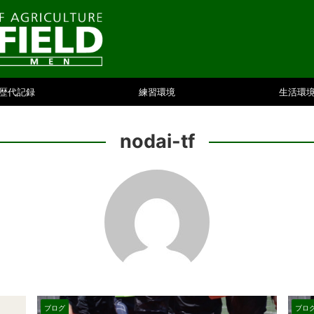
歴代記録
練習環境
生活環
nodai-tf
ブログ
ブロ