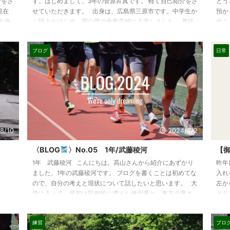
介をさ
す。はじめまして、3年の菅原昇真です。 軽く自己紹介をさ
とう
現在
せていただきます。 出身は、広島県三原市です。中学生か
預か
出身
ら陸上をはじめ、岡山県の倉敷高校に入学しました。 趣味
す！
始
は音楽鑑賞です。好きなアーティストは、WANIMAと
で、
は映
penthouse です。 私は、高校時代タイムを出すことが出
はチ
ブログ
日常
とで
来ませんでした。高校3年時、怪我が多く、一度も15'00を
買っ
す。
切ることは出来ませんでした。 キャプテンを務めさせてい
品が
ただきましたが、怪我で練 ...
なの
分自身
8/10
2024/8/2
〈BLOG
〉No.05 1年/武藤稜河
【御
1年 武藤稜河 こんにちは。高山さんから紹介にあずかり
昨年
ました、1年の武藤稜河です。 ブログを書くことは初めてな
入れ
ので、自分の考えと現状について話したいと思います。 大
左か
学に入って、最初は圧倒的に増えた練習量と、東京の暑さ
ステ
に驚倒しましたが、少しずつ練習や環境に慣れながら日々
す
練習に励んでいます。 現在の自分は、高校2年から塗り替え
在、
練習
ブロ
られていない5000mのPBを更新して、14分20秒を切るとい
農大