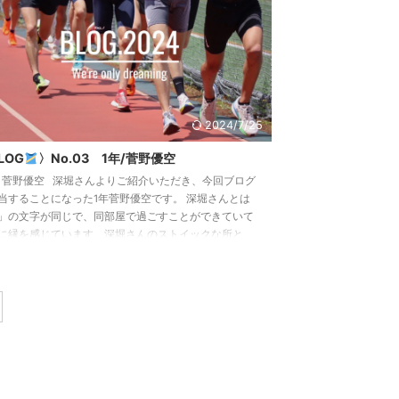
した！ ありがとうございます
...
2024/7/25
LOG
〉No.03 1年/菅野優空
 菅野優空 深堀さんよりご紹介いただき、今回ブログ
当することになった1年菅野優空です。 深堀さんとは
」の文字が同じで、同部屋で過ごすことができていて
に縁を感じています。深堀さんのストイックな所と、
をハッキリと言葉で伝える所がとてもカッコ良く大好
憧れています。 初めてのブログで何を書こうかと悩み
たが、面白い事も難しい事も書けないので、農大に入
4ヶ月が過ぎた今の気持ちや考えを少しだけ書いていく
します。 入学してあっという間に4ヶ月が過ぎようとし