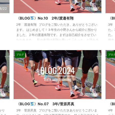
8/22
2024/9/7
〈BLOG
〉No.10 2年/渡邉有翔
〈B
2年 渡邉有翔 ブログをご覧いただき、ありがとうござい
3年
ます。 はじめまして！３年生の小野さんから紹介に預かり
た。
ました、２年の渡邉有翔です。まずは自己紹介をさせてい
た。
ただきます。 私の名前は有翔と書いて「うっと」と読みま
格す
す。由来は私には姉と兄がいて名前が「あっと」と「いっ
故障
と」という名前で「うっと」という名前がつきました。 出
学で
ブログ
ブロ
身は神奈川県横須賀市で出身校は鎌倉学園です。誕生日は
ので
２/22です。牛タン常備しといてください。MBTIはESFP-T
おか
です。 趣味は漫画を読むこと、音楽を聴くことで ...
いい
8/16
2024/8/8
〈BLOG
〉No.07 3年/菅原昇真
〈B
かり
3年 菅原昇真 ブログをご覧いただきありがとうございま
4年