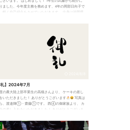
ございます。 はじめまして！ 1年生の武藤から紹介に
りました、今年度主務を務めます、4年の岡部日向子で
 軽く自己紹介をさせていただきます。 出身は福岡県
福岡大学附属大濠高校を卒業しました。 好きな食べ物
ョコミントで、チョコミント味のものを見かけると即
てしまうほど好きなので、オススメのチョコミント製
あれば教えてください(笑) ブログを書くことは初めて
で、何について書こうかすごく迷いますが、今回は自
の振り ...
2024/8/8
礼】2024年7月
度の農大陸上部卒業生の高槻さんより、 ケーキの差し
をいただきました！ ありがとうございます
写真は
ら、渡邉輝①・齋藤①です。 西④の御家族より、 カ
ラの差し入れをいただきました！ ありがとうございま
写真は左から、髙木②・齋藤①・菅野①です。 現
コモディイイダ陸上部で選手としてご活躍されている
グ
OBの工藤様より、 アミノバイタルの差し入れをいただ