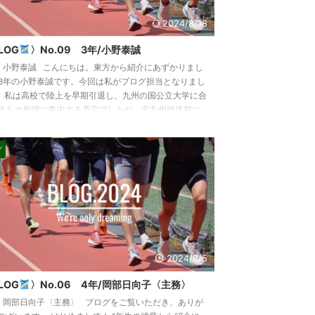
2024/8/18
LOG
〉No.09 3年/小野泰誠
 小野泰誠 こんにちは。東方から紹介にあずかりまし
3年の小野泰誠です。今回は私がブログ担当となりまし
 私は高校で陸上を早期引退し、九州の国公立大学に合
るため勉強に集中する予定でしたが、北九州総体前に
をしてしまい、どうしても諦めきれなくなった為、大
も陸上をやりたいと決意しました。 急に進路を変えた
グ
、家族や高校の監督、学校の先生には本当にご迷惑を
けしました。 大学入学してから今まで、全くといって
ほど走れてません。入寮してすぐ故障、そ ...
2024/8/5
LOG
〉No.06 4年/岡部日向子〈主務〉
 岡部日向子〈主務〉 ブログをご覧いただき、ありが