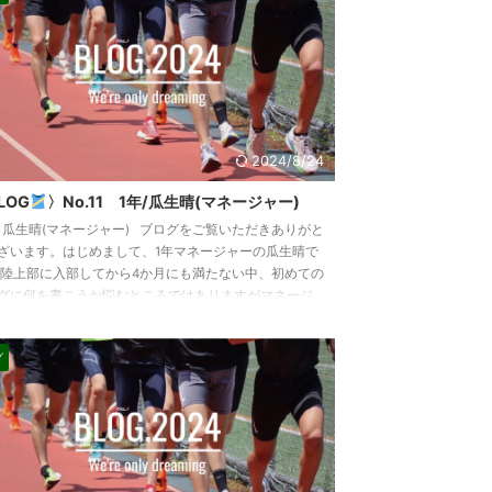
2024/8/24
LOG
〉No.11 1年/瓜生晴(マネージャー)
 瓜生晴(マネージャー) ブログをご覧いただきありがと
ざいます。はじめまして、1年マネージャーの瓜生晴で
 陸上部に入部してから4か月にも満たない中、初めての
グに何を書こうか悩むところではありますがマネージ
として過ごす中で感じたことを書かせていただこうと
ます。 私は千葉県の流経大柏高校出身で、高校までは
グ
として駅伝部に所属していました。 高校駅伝が終わり
として十分に走り切ったと思う一方、それまで生活の
にあった陸上競技と関わる時間がなくなることが想 ...