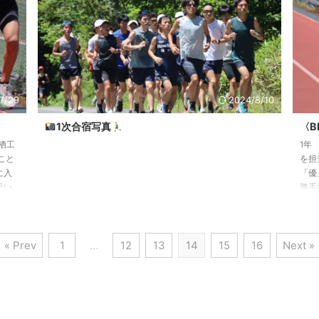
うことを第１目標として練習に取り組んでいますが、中・
きま
後半のペースアップが課題で、なかなか思うよう ...
7/29
2024/8/10
1次合宿写真
〈B
栖工
1年
こと
を担
に入
「優
思い
勝手
が経
物事
年目
きで
さま
まし
« Prev
1
…
12
13
14
15
16
Next »
結果
って
で初
事に
て ...