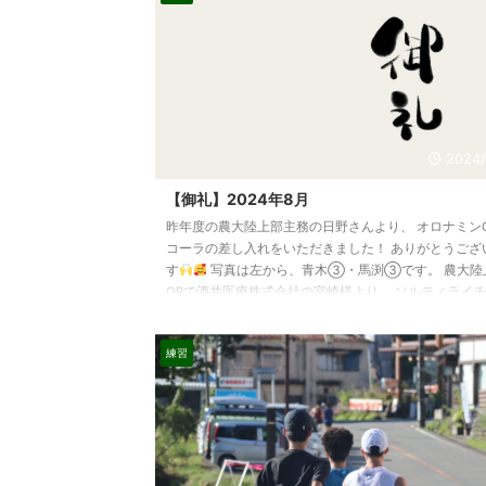
2024/
【御礼】2024年8月
昨年度の農大陸上部主務の日野さんより、 オロナミン
コーラの差し入れをいただきました！ ありがとうござ
す
写真は左から、青木③・馬渕③です。 農大陸
OBで酒井医療株式会社の宮崎様より、 ソルティライ
し入れをいただきました！ ありがとうございます
は左から、室井②・渡邉有②です。 圓谷③の御家族
練習
り、 アミノバイタル、inゼリー、チョコレート、塩分
ージ、トマトの差し入れをいただきました！ 1次合宿
続き、沢山 ...