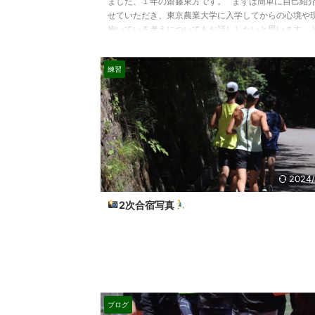
ました、１年の齋藤東方です。 まずは簡単に自己紹
せていただき、東京農業大学に入学してからの心境や
抱いている考えについてもお話ししたいと思います。 
は、岐阜県岐阜市です。中学３年生頃から陸上競技を
め、岐阜県の県立岐阜商業高校に入学しました。 趣味
練習
画を観ることと、興味のある生物について探求するこ
す。将来の夢は幼馴染の相棒と世界一周をすることで
農大に入学してから5カ月が経ち、寮や学校の生 ...
2024/
2次合宿写真
ブログ