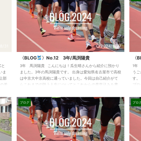
8/31
2024/8/27
〈BLOG
〉No.12 3年/馬渕陽貴
〈B
Cと
3年 馬渕陽貴 こんにちは！瓜生晴さんから紹介に預かり
1年
いま
ました。3年の馬渕陽貴です。 出身は愛知県名古屋市で高校
うご
上部
は中京大中京高校に通っていました。今回は自己紹介がて
す。
チの差
らこれまでの陸上人生についてとこれからの意気込みを書
ブロ
写真
こうと思います。 私は中学の時から陸上を始めました。き
ャー
よ
っかけは小学生の時の持久走で一番になり、走ることに興
思い
ブログ
ブロ
チャ
味を持ったことです。 そして、私は千種中学陸上部に入部
選手
に引き
しました。しかし、その年の陸上部は、全中1500mで優勝
選手
した服部凱杏君をはじめ多く先輩達が地区上位の人達ばか
中心
...