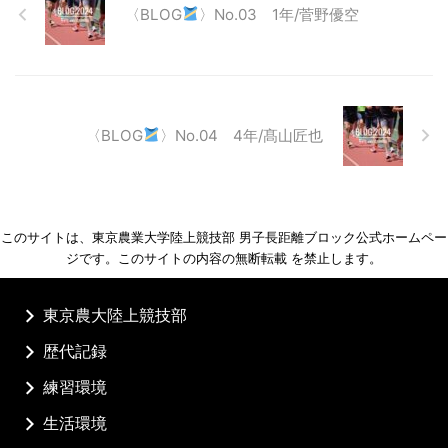
〈BLOG
〉No.03 1年/菅野優空
〈BLOG
〉No.04 4年/髙山匠也
このサイトは、東京農業大学陸上競技部 男子長距離ブロック公式ホームペー
ジです。このサイトの内容の無断転載 を禁止します。
東京農大陸上競技部
歴代記録
練習環境
生活環境