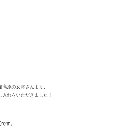
館高原の女将さんより、
し入れをいただきました！
①です。