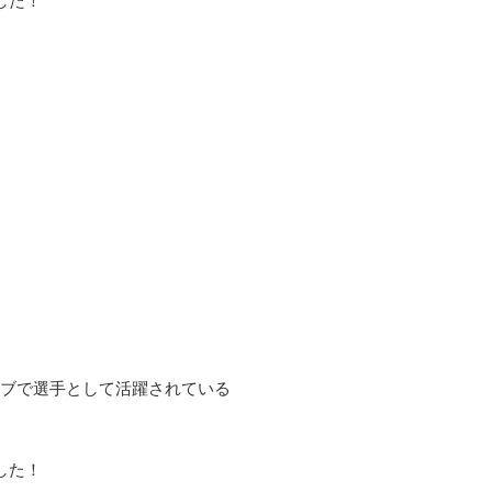
した！
ラブで選手として活躍されている
した！