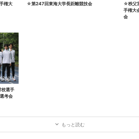
選手権大
☆第247回東海大学長距離競技会
☆秩父
手権大
会
026/5/3
対校選手
選考会
もっと読む