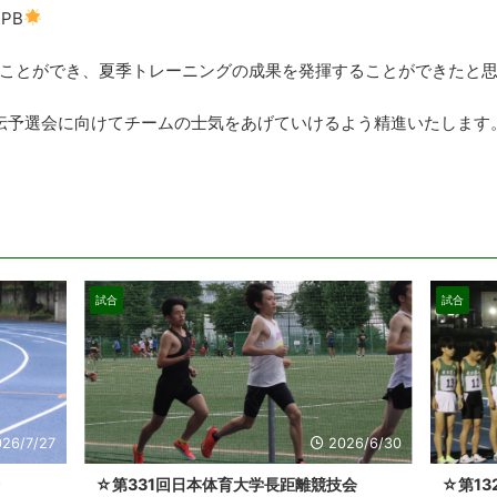
PB
ることができ、夏季トレーニングの成果を発揮することができたと
駅伝予選会に向けてチームの士気をあげていけるよう精進いたします
試合
試合
026/7/27
2026/6/30
☆第331回日本体育大学長距離競技会
☆第1