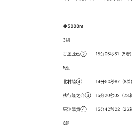
◆5000m
3組
古屋匠己② 15分05秒61 (5着)
5組
北村陸④ 14分50秒87 (8着
執行隆之介③ 15分20秒02 (23着
馬渕陽貴④ 15分42秒22 (26着
6組