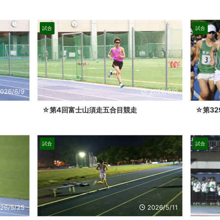
試合
試合
026/6/9
2026/6/9
☆第4回富士山須走五合目競走
☆第3
試合
試合
26/5/25
2026/5/11