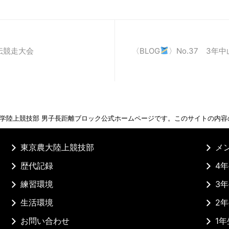
伝競走大会
〈BLOG
〉No.37 3年
学陸上競技部 男子長距離ブロック公式ホームページです。このサイトの内容
東京農大陸上競技部
メ
歴代記録
4
練習環境
3
生活環境
2
お問い合わせ
1年