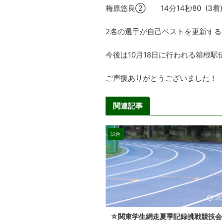
梅原悠良② 14分14秒80 (3着)
2名の選手が自己ベストを更新す
今後は10月18日に行われる箱根
ご声援ありがとうございました！
関連記事
試合
2
☆関東学生網走夏季記録挑戦競技会