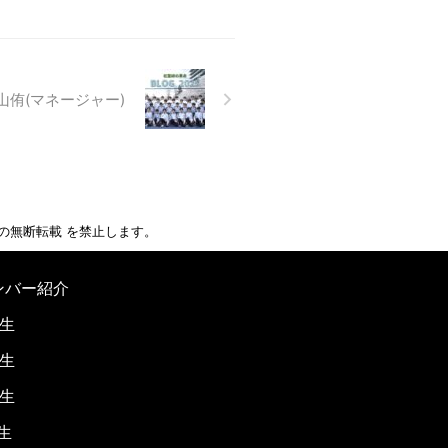
中山侑(マネージャー)
の無断転載 を禁止します。
ンバー紹介
年生
年生
年生
生