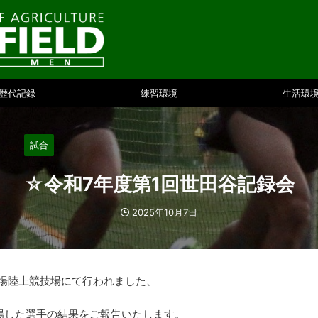
歴代記録
練習環境
生活環
試合
☆令和7年度第1回世田谷記録会
2025年10月7日
動場陸上競技場にて行われました、
場した選手の結果をご報告いたします。