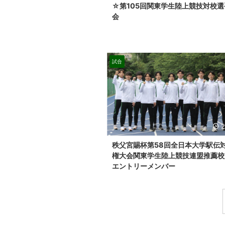
☆第105回関東学生陸上競技対校
会
試合
2
秩父宮賜杯第58回全日本大学駅伝
権大会関東学生陸上競技連盟推薦校
エントリーメンバー