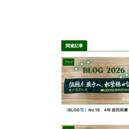
関連記事
ブログ
2
〈BLOG
〉No.18 4年 前田和摩