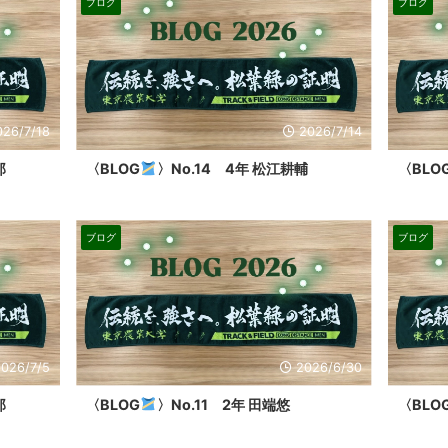
ブログ
ブログ
026/7/18
2026/7/14
郎
〈BLOG
〉No.14 4年 松江耕輔
〈BLO
ブログ
ブログ
2026/7/5
2026/6/30
郎
〈BLOG
〉No.11 2年 田端悠
〈BLO