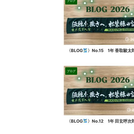
ブログ
2
〈BLOG
〉No.15 1年 香取駿太
ブログ
〈BLOG
〉No.12 1年 田玄呼次