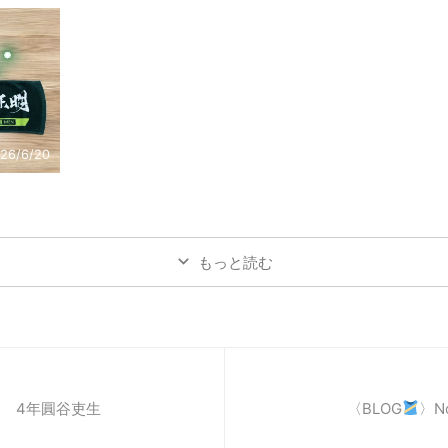
26/6/20
もっと読む
17 4年圓谷吏生
〈BLOG
〉N