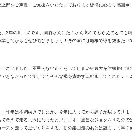
陸上部をご声援、ご支援をいただいております皆様に心より感謝申
た、2年の川上温です。圓谷さんにたくさん褒めてもらえてとても
卒業してからもぜひ遊びましょう！その前には箱根で襷を繋ぎたい
うございました。不甲斐ない走りをしてしまい東農大を伊勢路に連
けできなかったです。でもそんな私を責めずに励ましてくれたチー
す。昨年は不調続きでしたが、今年に入ってから調子が戻ってきま
習で考えて走るようになったと思います。適当なジョグをするので
コースを走って足づくりをする。朝の集団走のあとは誰よりも早く