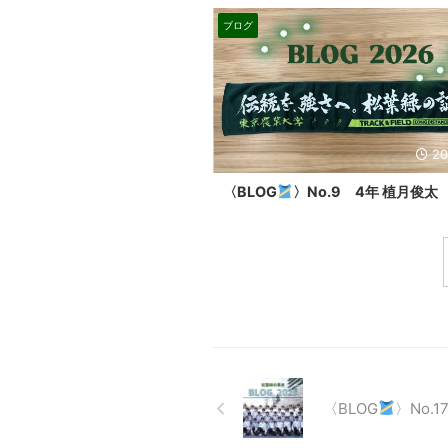
ブログ
20
〈BLOG
〉No.9 4年 植月俊太
〈BLOG
〉No.