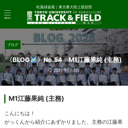
松葉緑旋風｜東京農大陸上競技部
ブログ
〈BLOG
〉No.54 M1江藤果純 (主務)
2026年1月6日
M1江藤果純 (主務)
こんにちは！
がっくんから紹介にあずかりました、主務の江藤果