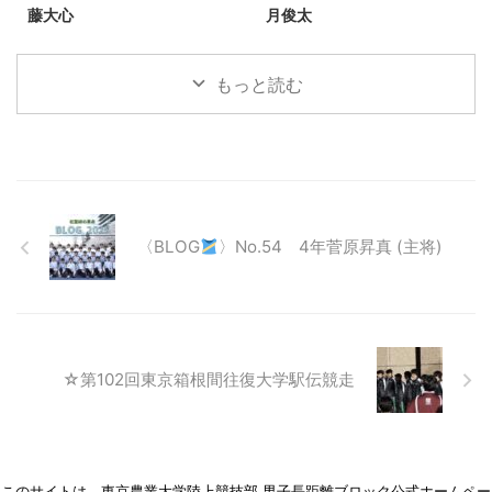
藤大心
月俊太
もっと読む
〈BLOG
〉No.54 4年菅原昇真 (主将)
☆第102回東京箱根間往復大学駅伝競走
このサイトは、東京農業大学陸上競技部 男子長距離ブロック公式ホームペー